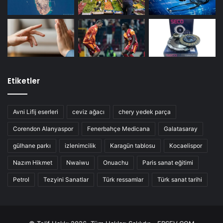
Etiketler
Avni Lifij eserleri
ceviz ağacı
chery yedek parça
Corendon Alanyaspor
Fenerbahçe Medicana
Galatasaray
gülhane parkı
izlenimcilik
Karagün tablosu
Kocaelispor
Nazım Hikmet
Nwaiwu
Onuachu
Paris sanat eğitimi
Petrol
Tezyini Sanatlar
Türk ressamlar
Türk sanat tarihi