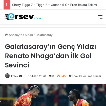
Chery Tiggo 7 – Tiggo 8 – Omoda 5 Ön Fren Balata Takımı
M
Anasayfa
/
SPOR
/
Galatasaray
Galatasaray’ın Genç Yıldızı
Renato Nhaga’dan İlk Gol
Sevinci
Bir
Ersev
15 Mart 2026
0
945
1 dakika okuma süresi
e-
posta
göndermek