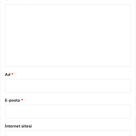
Y
o
r
u
m
*
Ad
*
E-posta
*
İnternet sitesi