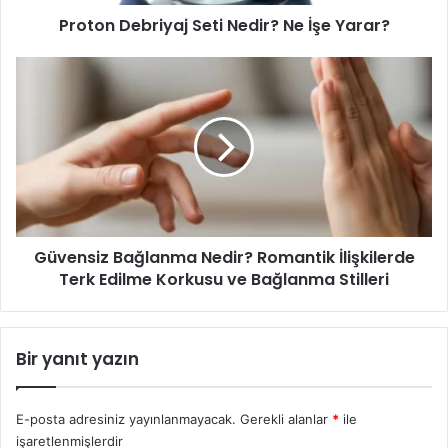
Proton Debriyaj Seti Nedir? Ne İşe Yarar?
Güvensiz
Bağlanma
Nedir?
Romantik
İlişkilerde
Terk
Edilme
Korkusu
ve
Güvensiz Bağlanma Nedir? Romantik İlişkilerde
Bağlanma
Stilleri
Terk Edilme Korkusu ve Bağlanma Stilleri
Bir yanıt yazın
E-posta adresiniz yayınlanmayacak.
Gerekli alanlar
*
ile
işaretlenmişlerdir