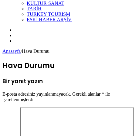
KÜLTÜR-SANAT
TARİH
TURKEY TOURISM
ESKİ HABER ARŞİV
Kayıt
Ol
Kenar
Bölmesi
Arama
yap
Anasayfa
/
Hava Durumu
...
Hava Durumu
Bir yanıt yazın
E-posta adresiniz yayınlanmayacak.
Gerekli alanlar
*
ile
işaretlenmişlerdir