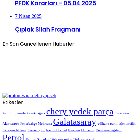
PFDK Kararları – 05.04.2025
7 Nisan 2025
Çıplak Silah Fragmanı
En Son Güncellenen Haberler
Etiketler
chery yedek parça
Avni Lifij eserleri
ceviz ağacı
Corendon
Galatasaray
Alanyaspor
Fenerbahçe Medicana
gülhane parkı
izlenimcilik
Karagün tablosu
Kocaelispor
Nazım Hikmet
Nwaiwu
Onuachu
Paris sanat eğitimi
Petrol
Tezyini Sanatlar
Türk ressamlar
Türk sanat tarihi