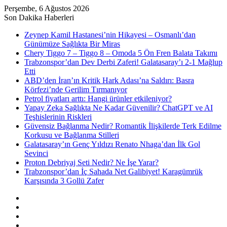
Perşembe, 6 Ağustos 2026
Son Dakika Haberleri
Zeynep Kamil Hastanesi’nin Hikayesi – Osmanlı’dan
Günümüze Sağlıkta Bir Miras
Chery Tiggo 7 – Tiggo 8 – Omoda 5 Ön Fren Balata Takımı
Trabzonspor’dan Dev Derbi Zaferi! Galatasaray’ı 2-1 Mağlup
Etti
ABD’den İran’ın Kritik Hark Adası’na Saldırı: Basra
Körfezi’nde Gerilim Tırmanıyor
Petrol fiyatları arttı: Hangi ürünler etkileniyor?
Yapay Zeka Sağlıkta Ne Kadar Güvenilir? ChatGPT ve AI
Teşhislerinin Riskleri
Güvensiz Bağlanma Nedir? Romantik İlişkilerde Terk Edilme
Korkusu ve Bağlanma Stilleri
Galatasaray’ın Genç Yıldızı Renato Nhaga’dan İlk Gol
Sevinci
Proton Debriyaj Seti Nedir? Ne İşe Yarar?
Trabzonspor’dan İç Sahada Net Galibiyet! Karagümrük
Karşısında 3 Gollü Zafer
Facebook
X
YouTube
Instagram