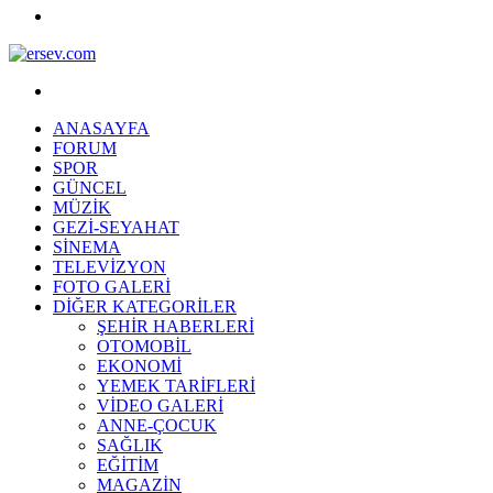
Rastgele
Makale
Menü
ANASAYFA
FORUM
SPOR
GÜNCEL
MÜZİK
GEZİ-SEYAHAT
SİNEMA
TELEVİZYON
FOTO GALERİ
DIĞER KATEGORILER
ŞEHİR HABERLERİ
OTOMOBİL
EKONOMİ
YEMEK TARİFLERİ
VİDEO GALERİ
ANNE-ÇOCUK
SAĞLIK
EĞİTİM
MAGAZİN