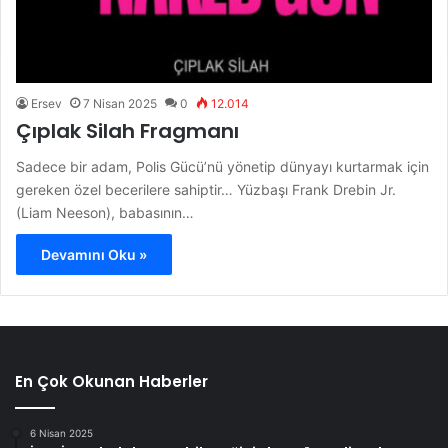
Ersev
7 Nisan 2025
0
12.014
Çıplak Silah Fragmanı
Sadece bir adam, Polis Gücü’nü yönetip dünyayı kurtarmak için
gereken özel becerilere sahiptir… Yüzbaşı Frank Drebin Jr.
(Liam Neeson), babasının…
Devamını Oku »
En Çok Okunan Haberler
6 Nisan 2025