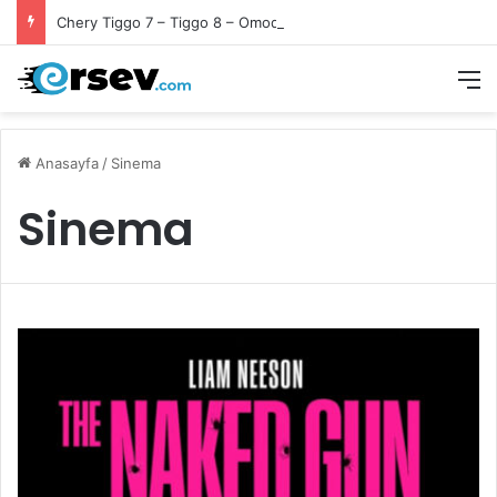
Chery Tiggo 7 – Tiggo 8 – Omoda 5 Ön Fren Balata Takımı
M
Anasayfa
/
Sinema
Sinema