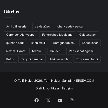
Etiketler
Avni Lifij eserleri
ceviz ağacı
chery yedek parça
Corendon Alanyaspor
Fenerbahçe Medicana
Galatasaray
gülhane parkı
izlenimcilik
Karagün tablosu
Kocaelispor
Nazım Hikmet
Nwaiwu
Onuachu
Paris sanat eğitimi
Petrol
Tezyini Sanatlar
Türk ressamlar
Türk sanat tarihi
© Telif Hakkı 2026, Tüm Hakları Saklıdır - ERSEV.COM
Gizlilik politikası
İletişim
Facebook
X
YouTube
Instagram