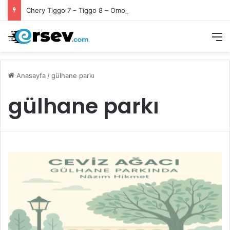
Chery Tiggo 7 – Tiggo 8 – Omoda 5 Ön Fren Balata Takımı
M
Anasayfa
/
gülhane parkı
gülhane parkı