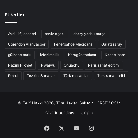
Etiketler
Avni Lifij eserleri
ceviz ağacı
chery yedek parça
Corendon Alanyaspor
Fenerbahçe Medicana
Galatasaray
gülhane parkı
izlenimcilik
Karagün tablosu
Kocaelispor
Nazım Hikmet
Nwaiwu
Onuachu
Paris sanat eğitimi
Petrol
Tezyini Sanatlar
Türk ressamlar
Türk sanat tarihi
© Telif Hakkı 2026, Tüm Hakları Saklıdır - ERSEV.COM
Gizlilik politikası
İletişim
Facebook
X
YouTube
Instagram