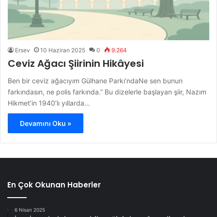
Ersev
10 Haziran 2025
0
9.264
Ceviz Ağacı Şiirinin Hikâyesi
Ben bir ceviz ağacıyım Gülhane Parkı’ndaNe sen bunun
farkındasın, ne polis farkında.” Bu dizelerle başlayan şiir, Nazım
Hikmet’in 1940’lı yıllarda…
Devamını Oku »
En Çok Okunan Haberler
6 Nisan 2025