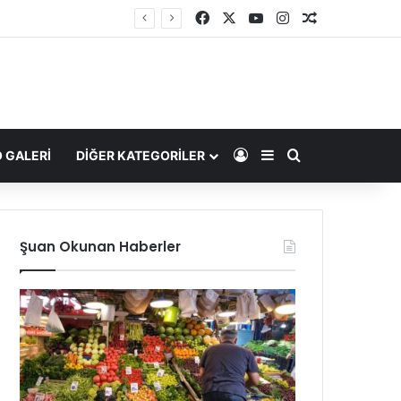
Facebook
X
YouTube
Instagram
Rastgele Ma
Kayıt Ol
Kenar Bölmesi
Arama yap ...
 GALERİ
DIĞER KATEGORILER
Şuan Okunan Haberler