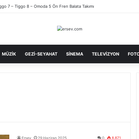
ggo 7 – Tiggo 8 – Omoda 5 Ön Fren Balata Takımı
MÜZİK
GEZİ-SEYAHAT
SİNEMA
TELEVİZYON
FOTO
Ersev
29 Haziran 2025
0
8.871