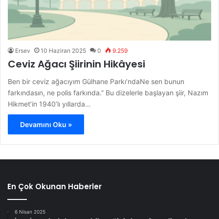
Ersev
10 Haziran 2025
0
9.259
Ceviz Ağacı Şiirinin Hikâyesi
Ben bir ceviz ağacıyım Gülhane Parkı’ndaNe sen bunun
farkındasın, ne polis farkında.” Bu dizelerle başlayan şiir, Nazım
Hikmet’in 1940’lı yıllarda…
Devamını Oku »
En Çok Okunan Haberler
6 Nisan 2025