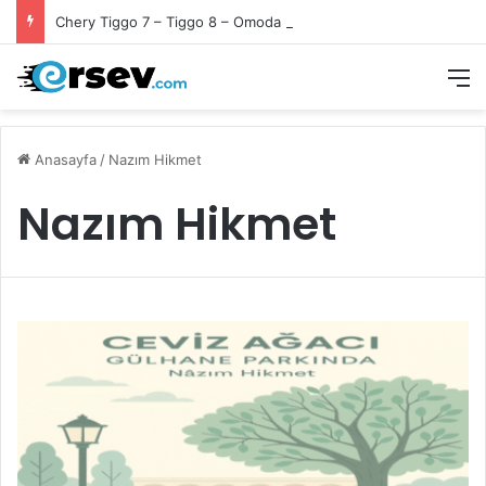
Chery Tiggo 7 – Tiggo 8 – Omoda 5 Ön Fren Balata Takımı
M
Anasayfa
/
Nazım Hikmet
Nazım Hikmet