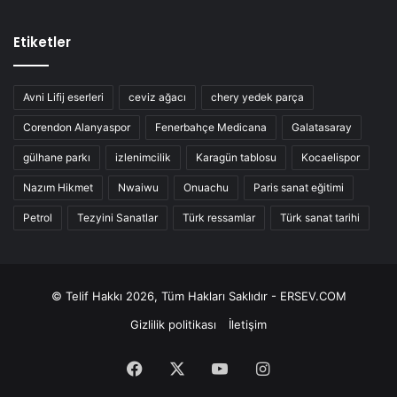
Etiketler
Avni Lifij eserleri
ceviz ağacı
chery yedek parça
Corendon Alanyaspor
Fenerbahçe Medicana
Galatasaray
gülhane parkı
izlenimcilik
Karagün tablosu
Kocaelispor
Nazım Hikmet
Nwaiwu
Onuachu
Paris sanat eğitimi
Petrol
Tezyini Sanatlar
Türk ressamlar
Türk sanat tarihi
© Telif Hakkı 2026, Tüm Hakları Saklıdır - ERSEV.COM
Gizlilik politikası
İletişim
Facebook
X
YouTube
Instagram