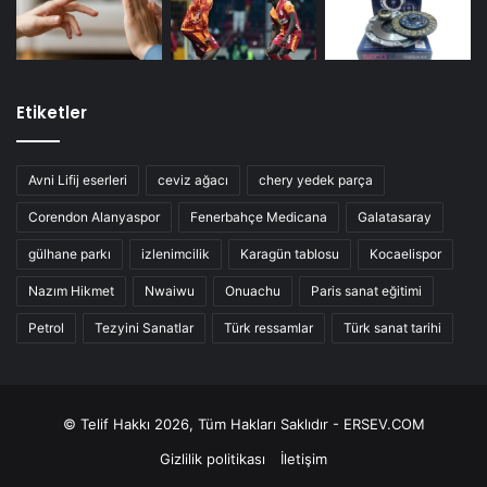
Etiketler
Avni Lifij eserleri
ceviz ağacı
chery yedek parça
Corendon Alanyaspor
Fenerbahçe Medicana
Galatasaray
gülhane parkı
izlenimcilik
Karagün tablosu
Kocaelispor
Nazım Hikmet
Nwaiwu
Onuachu
Paris sanat eğitimi
Petrol
Tezyini Sanatlar
Türk ressamlar
Türk sanat tarihi
© Telif Hakkı 2026, Tüm Hakları Saklıdır - ERSEV.COM
Gizlilik politikası
İletişim