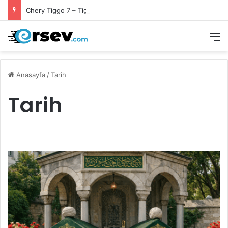
Chery Tiggo 7 – Tiggo 8 – Omoda 5 Ön Fren Balata Takımı
M
Anasayfa
/
Tarih
Tarih