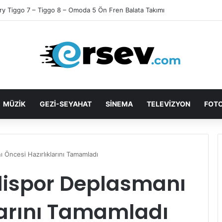
ry Tiggo 7 – Tiggo 8 – Omoda 5 Ön Fren Balata Takımı
MÜZİK
GEZİ-SEYAHAT
SİNEMA
TELEVİZYON
FOTO
 Öncesi Hazırlıklarını Tamamladı
elispor Deplasmanı
larını Tamamladı