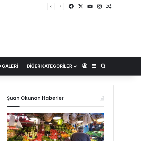
Facebook
X
YouTube
Instagram
Rastgele Ma
Kayıt Ol
Kenar Bölmesi
Arama yap ...
 GALERİ
DIĞER KATEGORILER
Şuan Okunan Haberler