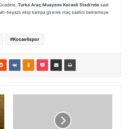
mücadele,
Turka Araç Muayene Kocaeli Stadı’nda
saat
ah-beyazlı ekip kampa girerek maç saatini beklemeye
Kocaelispor
erest
Reddit
VKontakte
Odnoklassniki
Pocket
E-Posta ile paylaş
Yazdır
Galatasaray,
Alanyaspor
Maçı
Öncesi
Hazırlıklarını
Noktaladı!