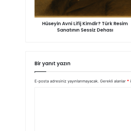
Sanatının
Sessiz
Dehası
Hüseyin Avni Lifij Kimdir? Türk Resim
Sanatının Sessiz Dehası
Bir yanıt yazın
E-posta adresiniz yayınlanmayacak.
Gerekli alanlar
*
i
Y
o
r
u
m