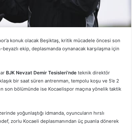
or’a konuk olacak Beşiktaş, kritik mücadele öncesi son
ah-beyazlı ekip, deplasmanda oynanacak karşılaşma için
lar
BJK Nevzat Demir Tesisleri’nde
teknik direktör
klaşık bir saat süren antrenman, tempolu koşu ve 5’e 2
n son bölümünde ise Kocaelispor maçına yönelik taktik
zerinde yoğunlaştığı idmanda, oyuncuların hırslı
edef, zorlu Kocaeli deplasmanından üç puanla dönerek