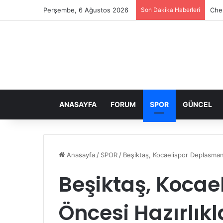
Perşembe, 6 Ağustos 2026
Son Dakika Haberleri
Che
ANASAYFA
FORUM
SPOR
GÜNCEL
Anasayfa
/
SPOR
/
Beşiktaş, Kocaelispor Deplasmanı
Beşiktaş, Koca
Öncesi Hazırlık