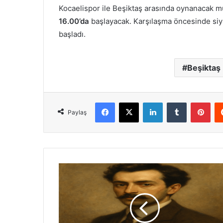
Kocaelispor ile Beşiktaş arasında oynanacak 
16.00’da
başlayacak. Karşılaşma öncesinde siy
başladı.
Beşiktaş
Facebook
X
LinkedIn
Tumblr
Pint
Paylaş
Hüseyin
Avni
Lifij
Kimdir?
Türk
Resim